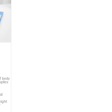
f body
plies
al
eight
y