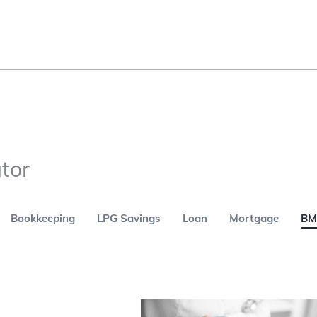
tor
Bookkeeping
LPG Savings
Loan
Mortgage
BM