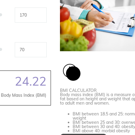
24.22
BMI CALCULATOR
Body mass index (BMI) is a measure o
Body Mass Index (BMI)
fat based on height and weight that ap
to adult men and women.
BMI
between 18.5 and 25
: norm
weight
BMI
between 25 and 30
: overw
BMI
between 30 and 40
: obesit
BMI
above 40
: morbid obesity