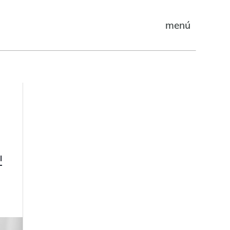
menú
I