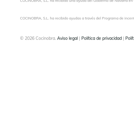
COCINOBRA, S.L.
ha recibido una ayuda del Gobierno de Navarra en 
COCINOBRA, S.L. ha recibido ayudas a través del Programa de incenti
© 2026 Cocinobra.
Aviso legal
|
Política de privacidad
|
Polí