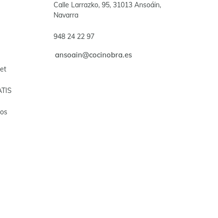
Calle Larrazko, 95, 31013 Ansoáin,
Navarra
948 24 22 97
ansoain@cocinobra.es
et
ATIS
gos