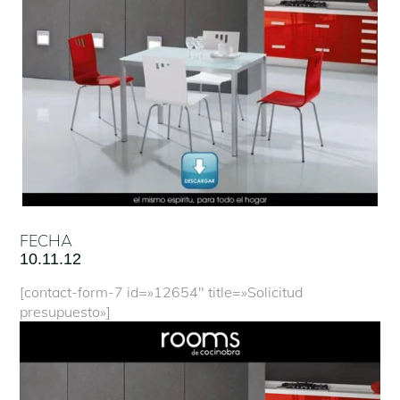
FECHA
10.11.12
[contact-form-7 id=»12654″ title=»Solicitud
presupuesto»]