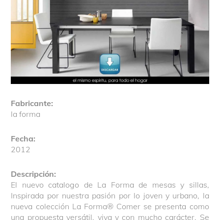
Fabricante:
la forma
Fecha:
2012
Descripción:
El nuevo catalogo de La Forma de mesas y sillas,
Inspirada por nuestra pasión por lo joven y urbano, la
nueva colección La Forma® Comer se presenta como
una propuesta versátil, viva y con mucho carácter. Se