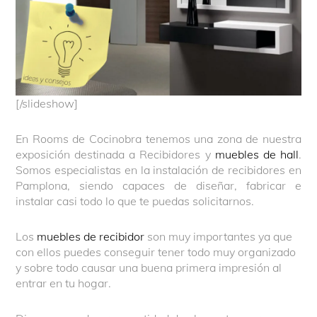
[/slideshow]
En Rooms de Cocinobra tenemos una zona de nuestra
exposición destinada a Recibidores y
muebles de hall
.
Somos especialistas en la instalación de recibidores en
Pamplona, siendo capaces de diseñar, fabricar e
instalar casi todo lo que te puedas solicitarnos.
Los
muebles de recibidor
son muy importantes ya que
con ellos puedes conseguir tener todo muy organizado
y sobre todo causar una buena primera impresión al
entrar en tu hogar.