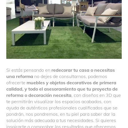
Si estás pensando en
redecorar tu casa o necesitas
una reforma
no dejes de consultarnos, podemos
ofrecerte
muebles y objetos decorativos de primera
calidad, y todo el asesoramiento que tu proyecto de
reforma o decoración necesita
, con diseños en 3D que
te permitirán visualizar los espacios acabados, con
ayuda de auténticos profesionales cualificados que se
pondrán, nos pondremos, en tu piel para saber dar la
solución más adecuada a tus necesidades. Si quieres
inspirarte o comprobar los resultados que ofrecemos