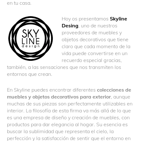
en tu casa.
Hoy os presentamos
Skyline
Desing
, uno de nuestros
proveedores de muebles y
objetos decorativos que tiene
claro que cada momento de la
vida puede convertirse en un
recuerdo especial gracias,
también, a las sensaciones que nos transmiten los
entornos que crean.
En Skyline puedes encontrar diferentes
colecciones de
muebles y objetos decorativos para exterior
, aunque
muchas de sus piezas son perfectamente utilizables en
interior. La filosofía de esta firma va más allá de lo que
es una empresa de diseño y creación de muebles, con
productos para dar elegancia al hogar. Su esencia es
buscar la sublimidad que representa el cielo, la
perfección y la satisfacción de sentir que el entorno en