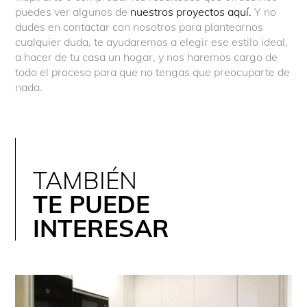
puedes ver algunos de
nuestros proyectos aquí.
Y no
dudes en contactar con nosotros para plantearnos
cualquier duda, te ayudaremos a elegir ese estilo ideal,
a hacer de tu casa un hogar, y nos haremos cargo de
todo el proceso para que no tengas que preocuparte de
nada.
TAMBIÉN
TE PUEDE
INTERESAR