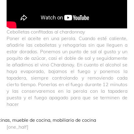
Cebolletas confitadas al chardonnay
Poner el aceite en una perola. Cuando esté caliente,
añadirle las cebolletas y rehogarlas sin que lleguen a
estar doradas. Ponemos un punto de sal al gusto y un
poquito de azúcar, casi el doble de sal y seguidamente
le añadimos el vino Chardonay. En cuanto el alcohol se
haya evaporado, bajamos el fuego y ponemos la
tapadera, siempre controlando y removiendo cada
cierto tiempo. Ponerlas en el fuego durante 12 minutos
y las conservaremos en la perola con la tapadera
puesta y el fuego apagado para que se terminen de
hacer
[one_half]