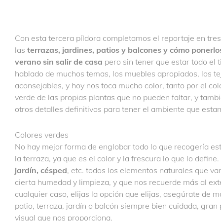
Con esta tercera píldora completamos el reportaje en tr
las
terrazas, jardines, patios y balcones y cómo ponerlo
verano sin salir de casa
pero sin tener que estar todo el
hablado de muchos temas, los muebles apropiados, los te
aconsejables, y hoy nos toca mucho color, tanto por el col
verde de las propias plantas que no pueden faltar, y tam
otros detalles definitivos para tener el ambiente que est
Colores verdes
No hay mejor forma de englobar todo lo que recogería est
la terraza, ya que es el color y la frescura lo que lo defi
jardín, césped
, etc. todos los elementos naturales que va
cierta humedad y limpieza, y que nos recuerde más al exter
cualquier caso, elijas la opción que elijas, asegúrate de m
patio, terraza, jardín o balcón siempre bien cuidada, gran 
visual que nos proporciona.