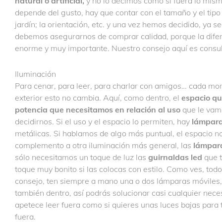
natural o artificial,
y no lo decimos como si fuera lo mismo
depende del gusto, hay que contar con el tamaño y el tipo 
jardín; la orientación, etc. y una vez hemos decidido, ya s
debemos asegurarnos de comprar calidad, porque la difer
enorme y muy importante. Nuestro consejo aquí es consul
Iluminación
Para cenar, para leer, para charlar con amigos… cada mome
exterior esto no cambia. Aquí, como dentro, el
espacio qu
potencia que necesitamos en relación al uso
que le vamo
decidirnos. Si el uso y el espacio lo permiten, hay
lámpar
metálicas. Si hablamos de algo más puntual, el espacio 
complemento a otra iluminación más general, las
lámpara
sólo necesitamos un toque de luz las
guirnaldas led
que t
toque muy bonito si las colocas con estilo. Como ves, tod
consejo, ten siempre a mano una o dos lámparas móviles
también dentro, así podrás solucionar casi cualquier neces
apetece leer fuera como si quieres unas luces bajas para
fuera.